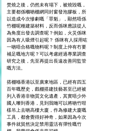
焚燒之後，仍然未有塌下，被燒毀嘅，
主要都係嗰啲棚網同封窗發泡膠板，所
以造成今次慘劇嘅「罪魁」，顯然唔係
竹棚呢種建築材料，反而係咪應該從人
為角度出發去調查呢？例如，火災係咪
因為有人吸煙引起呢？ 係咪有人採用咗
一啲唔合格嘅物料呢？制度上仲有冇要
補足嘅地方呢？可以考慮經過專業調查
研究之後，先至再提出長遠改善同監管
嘅方法。
搭棚喺香港以至廣東地區，已經有四五
百年嘅歷史，戲棚搭建技藝甚至已經被
列入香港非物質文化遺產，其實唔少外
國人嚟到香港，見到我哋可以將啲竹咁
樣吊上去啲高樓大廈，作為修建大廈嘅
工具，都會覺得好神奇，如果因為今次
事件就貿然決定禁用靈活有彈性嘅竹