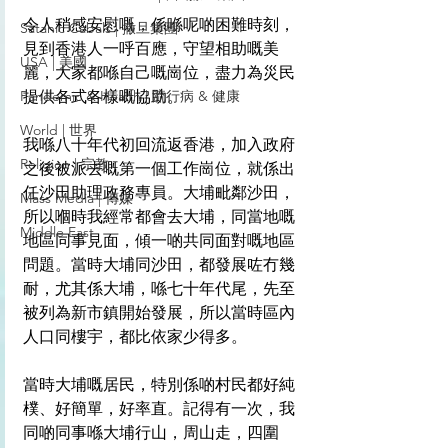
令人稍感安慰嘅，係喺呢啲困難時刻，
Satanic Cabals | 撒旦集團
見到香港人一呼百應，守望相助嘅美
USA | 美國
麗，大家都喺自己嘅崗位，盡力為災民
Pandemic & Health | 流行病 & 健康
提供各式各樣嘅協助。
World | 世界
我喺八十年代初回流返香港，加入政府
Religion | 宗教
之後被派去嘅第一個工作崗位，就係出
任沙田助理政務專員。大埔毗鄰沙田，
Mass Media | 傳媒
所以嗰時我經常都會去大埔，同當地嘅
Middle East
地區同事見面，傾一啲共同面對嘅地區
問題。當時大埔同沙田，都發展咗冇幾
耐，尤其係大埔，喺七十年代尾，先至
被列為新市鎮開始發展，所以當時區內
人口同樓宇，都比依家少得多。
當時大埔嘅居民，特別係啲村民都好純
樸、好簡單，好率直。記得有一次，我
同啲同事喺大埔行山，周山走，四圍