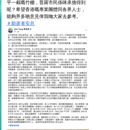
平一截嘅竹棚，普羅市民係咪承擔得到
呢？希望香港嘅專業團體同各界人士，
能夠畀多啲意見俾我哋大家去參考。
＃願逝者安息