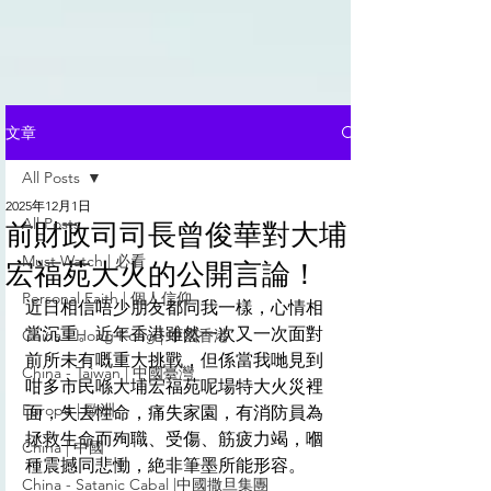
文章
All Posts
2025年12月1日
All Posts
前財政司司長曾俊華對大埔
Must Watch | 必看
宏福苑大火的公開言論！
Personal Faith | 個人信仰
近日相信唔少朋友都同我一樣，心情相
當沉重。近年香港雖然一次又一次面對
China - Hong Kong | 中國香港
前所未有嘅重大挑戰，但係當我哋見到
China - Taiwan | 中國臺灣
咁多市民喺大埔宏福苑呢場特大火災裡
Europe | 歐洲
面，失去性命，痛失家園，有消防員為
拯救生命而殉職、受傷、筋疲力竭，嗰
China | 中國
種震撼同悲慟，絶非筆墨所能形容。
China - Satanic Cabal |中國撒旦集團