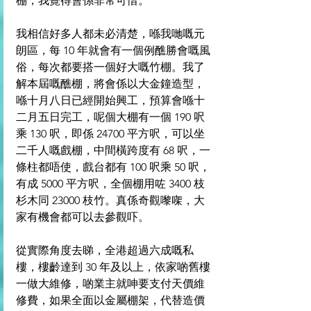
棚，我覺得會係非常可惜。
我相信好多人都未必清楚，喺我哋嘅元
朗區，每 10 年就會有一個例醮勝會嘅風
俗，每次都要搭一個好大嘅竹棚。我了
解本屆嘅醮棚，將會係以大金鐘造型，
喺十月八日已經開始興工，預算會喺十
二月五日完工，呢個大棚有一個 190 呎
乘 130 呎，即係 24700 平方呎，可以坐
二千人嘅戲棚，中間橫跨度有 68 呎，一
條柱都唔使，戲台都有 100 呎乘 50 呎，
有成 5000 平方呎，全個棚用咗 3400 枝
杉木同 23000 枝竹。真係奇觀嚟㗎，大
家有機會都可以去參觀吓。
從實際角度去睇，全港超過六成嘅私
樓，樓齡達到 30 年及以上，依家啲舊樓
一做大維修，啲業主就呻要支付天價維
修費，如果全面以金屬棚架，代替造價