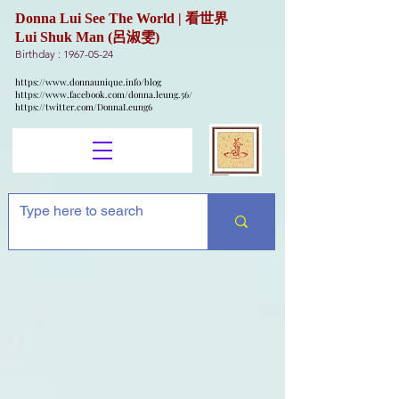
Donna Lui See The World | 看世界
Lui Shuk Man (呂淑雯)
Birthday :
1967-05-24
https://www.donnaunique.info/blog
https://www.facebook.com/donna.leung.56/
https://twitter.com/DonnaLeung6