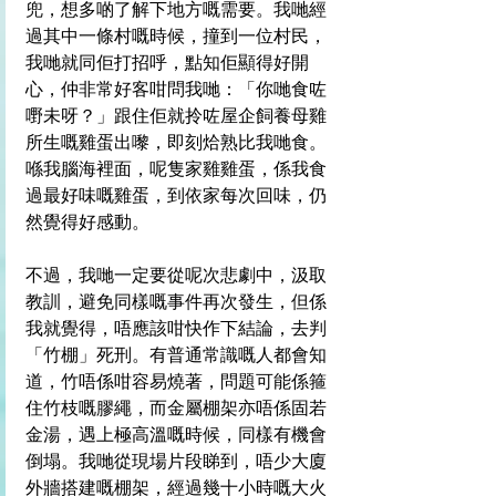
兜，想多啲了解下地方嘅需要。我哋經
過其中一條村嘅時候，撞到一位村民，
我哋就同佢打招呼，點知佢顯得好開
心，仲非常好客咁問我哋：「你哋食咗
嘢未呀？」跟住佢就拎咗屋企飼養母雞
所生嘅雞蛋出嚟，即刻烚熟比我哋食。
喺我腦海裡面，呢隻家雞雞蛋，係我食
過最好味嘅雞蛋，到依家每次回味，仍
然覺得好感動。
不過，我哋一定要從呢次悲劇中，汲取
教訓，避免同樣嘅事件再次發生，但係
我就覺得，唔應該咁快作下結論，去判
「竹棚」死刑。有普通常識嘅人都會知
道，竹唔係咁容易燒著，問題可能係箍
住竹枝嘅膠繩，而金屬棚架亦唔係固若
金湯，遇上極高溫嘅時候，同樣有機會
倒塌。我哋從現場片段睇到，唔少大廈
外牆搭建嘅棚架，經過幾十小時嘅大火