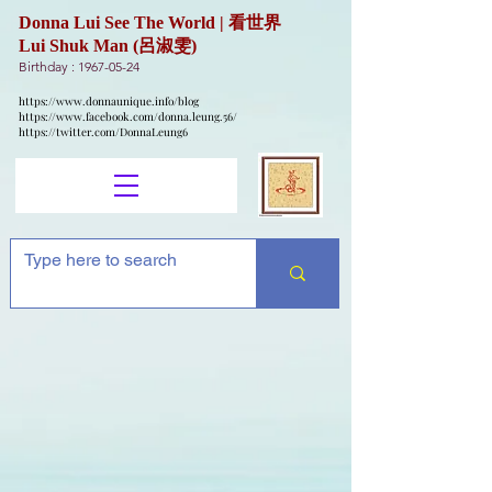
Donna Lui See The World | 看世界
Lui Shuk Man (呂淑雯)
Birthday :
1967-05-24
https://www.donnaunique.info/blog
https://www.facebook.com/donna.leung.56/
https://twitter.com/DonnaLeung6