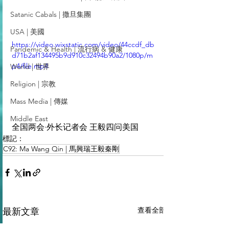
Satanic Cabals | 撒旦集團
USA | 美國
https://video.wixstatic.com/video/44ccdf_db
Pandemic & Health | 流行病 & 健康
d71b2af134495b9d910c32494b90a2/1080p/m
p4/file.mp4
World | 世界
Religion | 宗教
Mass Media | 傳媒
Middle East
全国两会·外长记者会 王毅四问美国
標記：
C92: Ma Wang Qin | 馬興瑞王毅秦剛
查看全部
最新文章