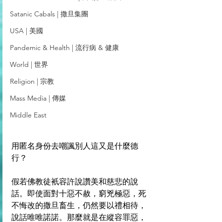
Satanic Cabals | 撒旦集團
USA | 美國
Pandemic & Health | 流行病 & 健康
World | 世界
Religion | 宗教
Mass Media | 傳媒
Middle East
用匿名身份去嘲諷別人這又是什麼德
行？
假若佛教徒衹容許說讚美和慈悲的說
話。即使面對十惡不赦，窮兇極惡，死
不悔改的撒旦畜生，仍然要以禮相待，
說話唯唯諾諾。那麼就是在縱容罪惡，