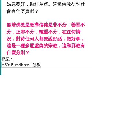
姑息養奸，助紂為虐。這種佛教徒對社
會有什麼貢獻？
假若佛教是教導信徒是非不分，善惡不
分，正邪不分，輕重不分，在任何情
況，對待任何人都要說好話，做好事，
這是一種多麼虛偽的宗教，這和邪教有
什麼分別？
標記：
A50: Buddhism | 佛教
查看全部
最新文章