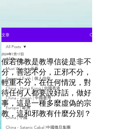
文章
All Posts
2024年7月17日
All Posts
假若佛教是教導信徒是非不
Must Watch | 必看
分，善惡不分，正邪不分，
Personal Faith | 個人信仰
輕重不分，在任何情況，對
China - Hong Kong | 中國香港
待任何人都要說好話，做好
China - Taiwan | 中國臺灣
事，這是一種多麼虛偽的宗
Europe | 歐洲
教，這和邪教有什麼分別？
China | 中國
China - Satanic Cabal |中國撒旦集團