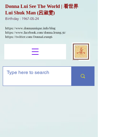
Donna Lui See The World | 看世界
Lui Shuk Man (呂淑雯)
Birthday :
1967-05-24
https://www.donnaunique.info/blog
https://www.facebook.com/donna.leung.56/
https://twitter.com/DonnaLeung6