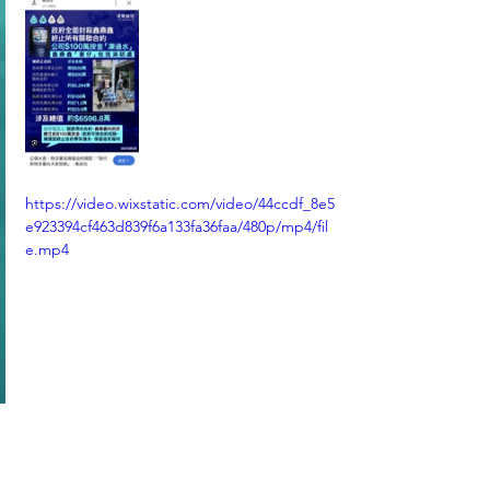
https://video.wixstatic.com/video/44ccdf_8e5
e923394cf463d839f6a133fa36faa/480p/mp4/fil
e.mp4
https://video.wixstatic.com/video/44ccdf_186
d04b3356c4ea8987eccde6f565cb0/720p/mp4/
file.mp4