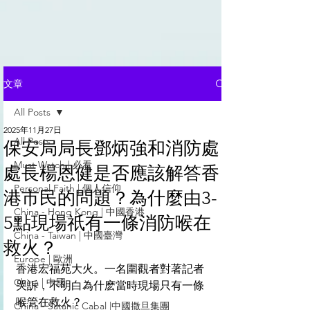
文章
All Posts
2025年11月27日
All Posts
保安局局長鄧炳強和消防處
Must Watch | 必看
處長楊恩健是否應該解答香
Personal Faith | 個人信仰
港市民的問題？為什麼由3-
China - Hong Kong | 中國香港
5點現場祇有一條消防喉在
China - Taiwan | 中國臺灣
救火？
Europe | 歐洲
香港宏福苑大火。一名圍觀者對著記者
China | 中國
哭訴，不明白為什麽當時現場只有一條
喉管在救火？
China - Satanic Cabal |中國撒旦集團