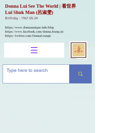
Donna Lui See The World | 看世界
Lui Shuk Man (呂淑雯)
Birthday :
1967-05-24
https://www.donnaunique.info/blog
https://www.facebook.com/donna.leung.56/
https://twitter.com/DonnaLeung6