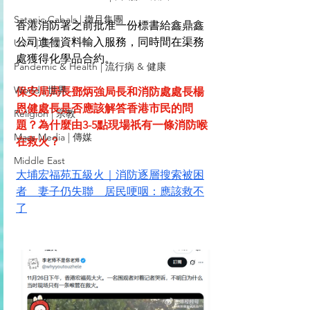
Satanic Cabals | 撒旦集團
香港消防署之前批准一份標書給鑫鼎鑫
公司進行資料輸入服務，同時間在渠務
USA | 美國
處獲得化學品合約。
Pandemic & Health | 流行病 & 健康
World | 世界
保安局局長鄧炳強局長和消防處處長楊
恩健處長是否應該解答香港市民的問
Religion | 宗教
題？為什麼由3-5點現場祇有一條消防喉
Mass Media | 傳媒
在救火？
Middle East
大埔宏福苑五級火｜消防逐層搜索被困
者　妻子仍失聯　居民哽咽：應該救不
了