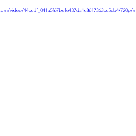
ic.com/video/44ccdf_041a5f67befe437da1c8617363cc5cb4/720p/