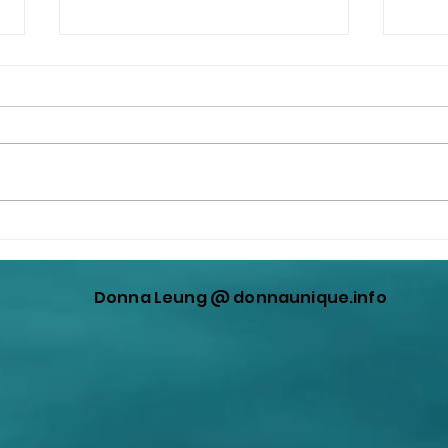
撒旦畜生家族領導下的撒旦
王公
《中共中央》就是世襲制，十
走出
四億中國人衹是一群可以被一
香港
Donna Leung @ donnaunique.info
腳踩死的支那人，生生世世被
奴役。