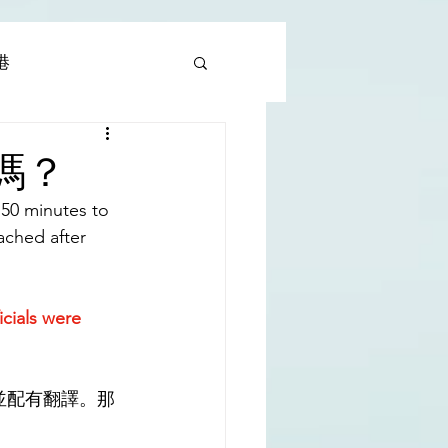
香港
al |中國撒旦集團
嗎？
 50 minutes to 
rld | 世界
ached after 
icials were 
並配有翻譯。那