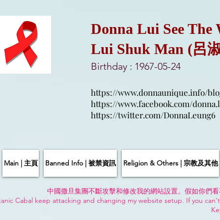
Donna Lui See The
Lui Shuk Man (呂
Birthday : 1967-05-24
https://www.donnaunique.info/blo
https://www.facebook.com/donna.l
https://twitter.com/DonnaLeung6
Main | 主頁
Banned Info | 被禁資訊
Religion & Others | 宗教及其他
中國撒旦集團不斷攻擊和修改我的網站設置。假如你們看
anic Cabal keep attacking and changing my website setup. If you can't
Ke