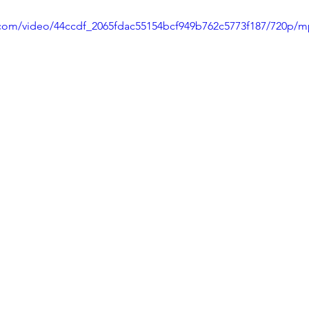
ic.com/video/44ccdf_2065fdac55154bcf949b762c5773f187/720p/m