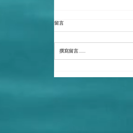
留言
撰寫留言......
The Democrats stole the 2020
election.