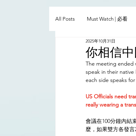
All Posts
Must Watch | 必看
2025年10月31日
China - Taiwan | 中國臺灣
你相信中
The meeting ended wi
Satanic Cabals | 撒旦集團
speak in their native
each side speaks for
Religion | 宗教
Mass Med
US Officials need tr
really wearing a tra
會議在100分鐘內
麼，如果雙方各發言