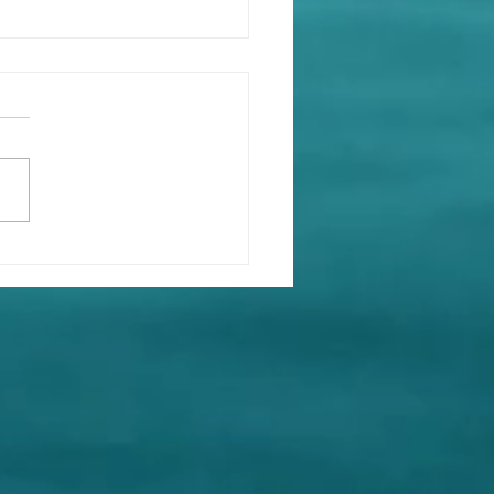
公又再次製造中日矛盾，
來表演，企圖轉移共匪在
製造宏福苑災難的視線！