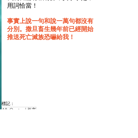
用詞恰當！
事實上說一句和說一萬句都沒有
分別。撒旦畜生幾年前已經開始
推送死亡滅族恐嚇給我！
標記：
A8: Quotes | 引言