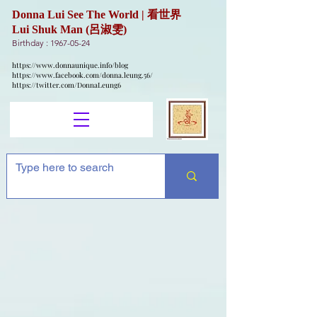
Donna Lui See The World | 看世界
Lui Shuk Man (呂淑雯)
Birthday :
1967-05-24
https://www.donnaunique.info/blog
https://www.facebook.com/donna.leung.56/
https://twitter.com/DonnaLeung6