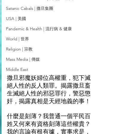
Satanic Cabals | 撒旦集團
USA | 美國
Pandemic & Health | 流行病 & 健康
World | 世界
Religion | 宗教
Mass Media | 傳媒
Middle East
撒旦邪魔妖婦位高權重，犯下滅
絕人性的反人類罪。揭露撒旦畜
生滅絕人性的邪惡罪行，警惡懲
奸，揭露真相是天經地義的事！
什麼是刻薄？我普通一個平民百
姓又何來有資格刻薄這些權貴？
我的言論有根有據，實事求是，