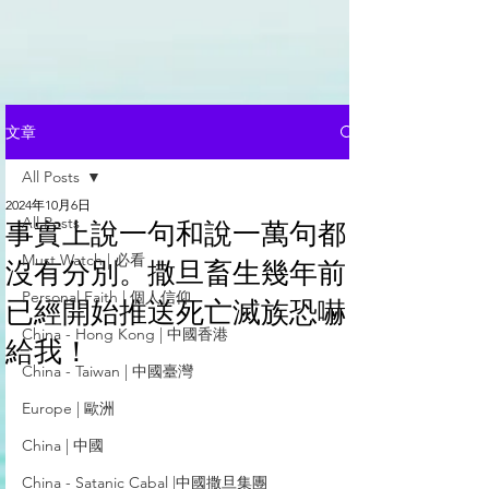
文章
All Posts
2024年10月6日
All Posts
事實上說一句和說一萬句都
Must Watch | 必看
沒有分別。撒旦畜生幾年前
Personal Faith | 個人信仰
已經開始推送死亡滅族恐嚇
China - Hong Kong | 中國香港
給我！
China - Taiwan | 中國臺灣
Europe | 歐洲
China | 中國
China - Satanic Cabal |中國撒旦集團