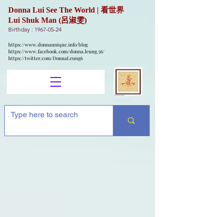
Donna Lui See The World | 看世界
Lui Shuk Man (呂淑雯)
Birthday :
1967-05-24
https://www.donnaunique.info/blog
https://www.facebook.com/donna.leung.56/
https://twitter.com/DonnaLeung6