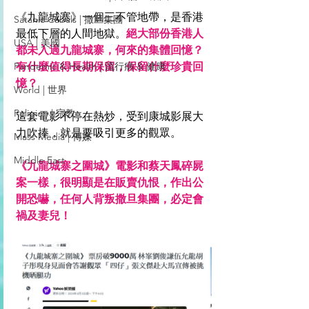
《九龍城寨》一個三不管地帶，是香港
Satanic Cabals | 撒旦集團
最低下層的人間地獄。
絕大部份香港人
USA | 美國
都未入過九龍城寨，何來的集體回憶？
Pandemic & Health | 流行病 & 健康
有什麼值得長期保留，保留什麼珍貴回
憶？
World | 世界
Religion | 宗教
這套電影不停在熱炒，受到康城影展大
力吹捧，就是要吸引更多的觀眾。
Mass Media | 傳媒
Middle East
《九龍城寨之圍城》電影和蔡天鳳碎屍
案一樣，很明顯是在販賣仇恨，作出公
開恐嚇，任何人背叛撒旦集團，必定會
禍及妻兒！