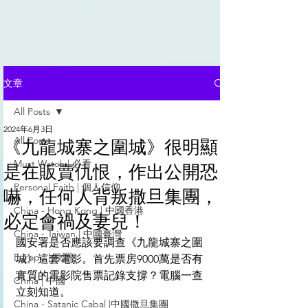
文章
All Posts
2024年6月3日
All Posts
《九龍城寨之圍城》很明顯
Must Watch | 必看
是在販賣仇恨，作出公開恐
Personal Faith | 個人信仰
嚇，任何人背叛撒旦集團，
China - Hong Kong | 中國香港
必定會禍及妻兒！
China - Taiwan | 中國臺灣
國安署是否應該要調查《九龍城寨之圍
Europe | 歐洲
城》這套電影。首先票房9000萬是否有
實質的電影院售票記錄支撐？電腦一查
China | 中國
立刻知道。
China - Satanic Cabal |中國撒旦集團