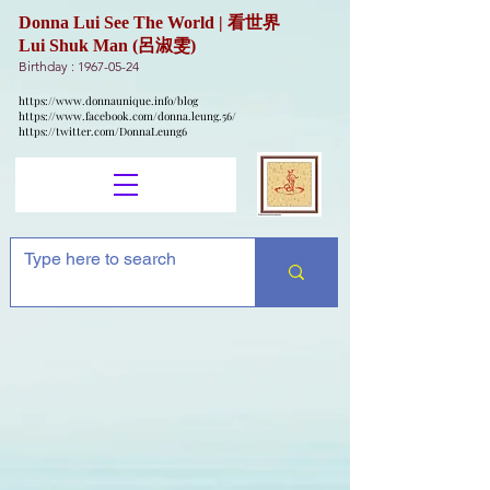
Donna Lui See The World | 看世界
Lui Shuk Man (呂淑雯)
Birthday :
1967-05-24
https://www.donnaunique.info/blog
https://www.facebook.com/donna.leung.56/
https://twitter.com/DonnaLeung6