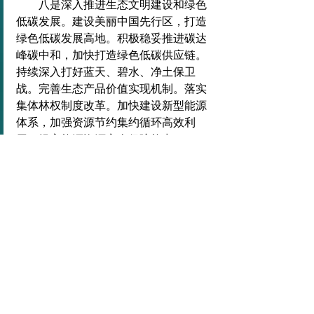
　　八是深入推进生态文明建设和绿色
低碳发展。建设美丽中国先行区，打造
绿色低碳发展高地。积极稳妥推进碳达
峰碳中和，加快打造绿色低碳供应链。
持续深入打好蓝天、碧水、净土保卫
战。完善生态产品价值实现机制。落实
集体林权制度改革。加快建设新型能源
体系，加强资源节约集约循环高效利
用，提高能源资源安全保障能力。
　　九是切实保障和改善民生。要坚持
尽力而为、量力而行，兜住、兜准、兜
牢民生底线。更加突出就业优先导向，
确保重点群体就业稳定。织密扎牢社会
保障网，健全分层分类的社会救助体
系。加快完善生育支持政策体系，发展
银发经济，推动人口高质量发展。
　　会议指出，要深刻领会党中央对经