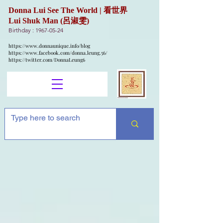
Donna Lui See The World | 看世界
Lui Shuk Man (呂淑雯)
Birthday :
1967-05-24
https://www.donnaunique.info/blog
https://www.facebook.com/donna.leung.56/
https://twitter.com/DonnaLeung6