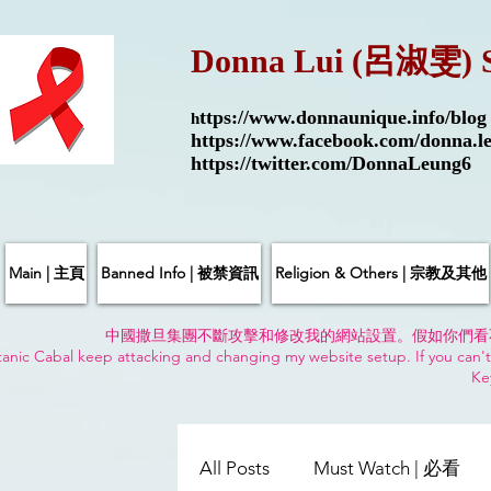
Donna Lui (呂淑雯) 
ttps://
www.donnaunique.info/blog
h
https://www.facebook.com/donna.le
https://twitter.com/DonnaLeung6
Main | 主頁
Banned Info | 被禁資訊
Religion & Others | 宗教及其他
中國撒旦集團不斷攻擊和修改我的網站設置。假如你們看
anic Cabal keep attacking and changing my website setup. If you can't
Ke
All Posts
Must Watch | 必看