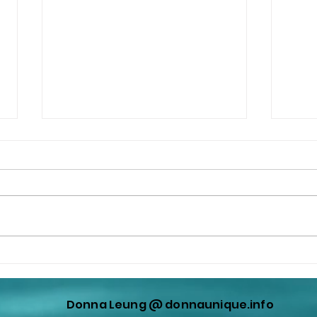
更新：撒旦港共畜生，漢奸賣
我的
國賊劉兆佳利用羅奇謬論藉題
黨》
發揮，蓄意曲解中華人民共和
總書
Donna Leung @ donnaunique.info
國憲法，蓄意曲解基本法，蓄
國》