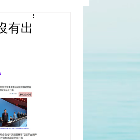
al |中國撒旦集團
沒有出
rld | 世界
幕