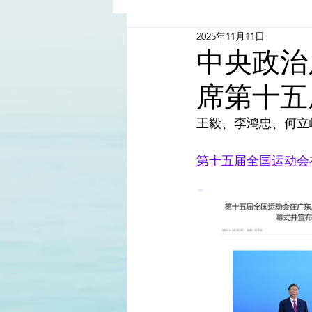
2025年11月11日
China - Taiwan | 中國臺灣
中央政治
席第十五
Satanic Cabals | 撒旦集團
王毅、李鸿忠、何立
Religion | 宗教
Mass Med
第十五届全国运动会