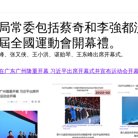
Europe | 歐洲
China | 中國
China - Satanic Cab
局常委包括蔡奇和李強都
屆全國運動會開幕禮。
USA | 美國
Pandemic & Health | 流行病 & 健康
Wo
峰、张又侠、王小洪、谌贻琴、王东峰出席开幕式。
ia | 傳媒
Middle East
在广东广州隆重开幕 习近平出席开幕式并宣布运动会开