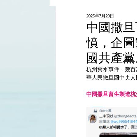
2025年7月20日
China - Taiwan | 中國臺灣
中國撒旦
憤，企圖
Satanic Cabals | 撒旦集團
國共產黨
Religion | 宗教
Mass Med
杭州糞水事件，幾百
華人民撒旦國中央人
中國撒旦畜生製造杭