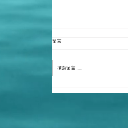
留言
撰寫留言......
U.N UNITED - ONE WORLD
GOVERNMENT NATION
>>> LUCIS >>> LUCIFER'S
<<< TRUST