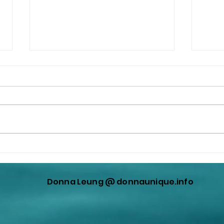
撒旦畜生李克強違反中華人民
《中
共和國憲法，公開羞辱中華人
產黨
民共和國的人民是《中國
不會
Donna Leung @ donnaunique.info
人》！
規，
務！