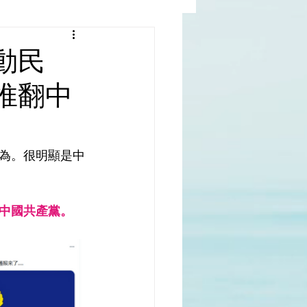
al |中國撒旦集團
動民
推翻中
rld | 世界
為。很明顯是中
中國共產黨。