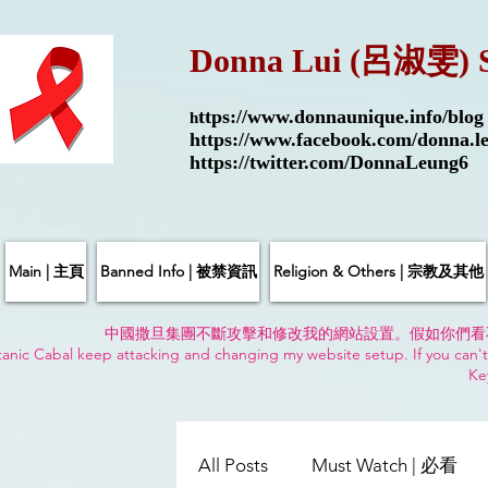
Donna Lui (呂淑雯) 
ttps://
www.donnaunique.info/blog
h
https://www.facebook.com/donna.le
https://twitter.com/DonnaLeung6
Main | 主頁
Banned Info | 被禁資訊
Religion & Others | 宗教及其他
中國撒旦集團不斷攻擊和修改我的網站設置。假如你們看
anic Cabal keep attacking and changing my website setup. If you can't
Ke
All Posts
Must Watch | 必看