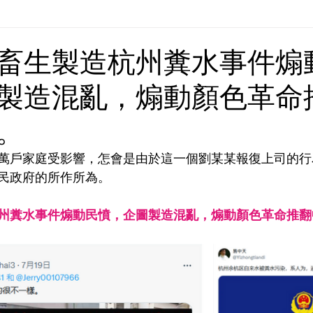
Europe | 歐洲
China | 中國
China - Satanic Cab
畜生製造杭州糞水事件煽
製造混亂，煽動顏色革命
USA | 美國
Pandemic & Health | 流行病 & 健康
Wo
。
ia | 傳媒
Middle East
萬戶家庭受影響，怎會是由於這一個劉某某報復上司的行
民政府的所作所為。
州糞水事件煽動民憤，企圖製造混亂，煽動顏色革命推翻