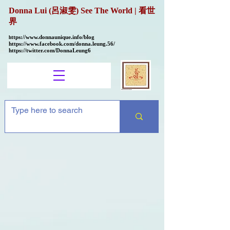
Donna Lui (呂淑雯) See The World | 看世
界
ttps://
www.donnaunique.info/blog
h
https://www.facebook.com/donna.leung.56/
https://twitter.com/DonnaLeung6