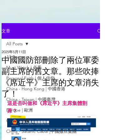
文章
All Posts
2025年5月11日
All Posts
中國國防部刪除了兩位軍委
Must Watch | 必看
副主席的舊文章。那些吹捧
Personal Faith | 個人信仰
《席近平》主席的文章消失
China - Hong Kong | 中國香港
了！
China - Taiwan | 中國臺灣
這是否叫做和《席近平》主席集體割
Europe | 歐洲
蓆？
China | 中國
China - Satanic Cabal |中國撒旦集團