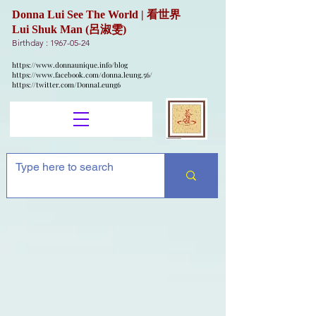
Donna Lui See The World | 看世界
Lui Shuk Man (呂淑雯)
Birthday :
1967-05-24
https://www.donnaunique.info/blog
https://www.facebook.com/donna.leung.56/
https://twitter.com/DonnaLeung6