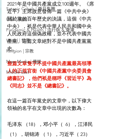
2021年是中國共產黨成立100週年。《席
Satanic Cabals | 撒旦集團
近平》主席故意發佈一篇《中共中央》
關於黨的百年歷史的決議，這個《中共
USA | 美國
中央》，衹是代表中華人民共和國中央
Pandemic & Health | 流行病 & 健康
人民政府這個偽政權，並不代表中國共
World | 世界
產黨。這篇文章絕對不是中國共產黨黨
史。
Religion | 宗教
Mass Media | 傳媒
整篇文章隻字不提中國共產黨最高領導
人的正規官銜《中國共產黨中央委員會
Middle East
總書記》，他們衹是稱呼《習近平》為
《同志》並不是《總書記》。
在這一篇百年黨史的文章中，以下偉大
領袖的名字在文章中出現的次數為：
毛泽东 （18），邓小平（  6），江泽民  
（1），胡锦涛 （ 1），习近平（ 23）