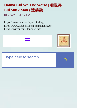
Donna Lui See The World | 看世界
Lui Shuk Man (呂淑雯)
Birthday :
1967-05-24
https://www.donnaunique.info/blog
https://www.facebook.com/donna.leung.56/
https://twitter.com/DonnaLeung6