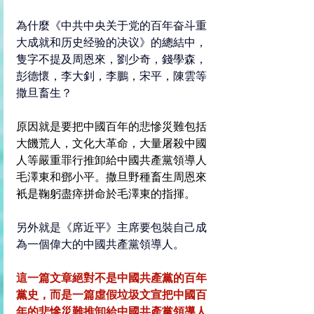
為什麼《中共中央关于党的百年奋斗重
大成就和历史经验的决议》的總結中，
隻字不提及周恩來，劉少奇，錢學森，
彭德懷，李大釗，李鵬，宋平，陳雲等
撒旦畜生？
原因就是要把中國百年的悲慘災難包括
大饑荒人，文化大革命，大量屠殺中國
人等嚴重罪行推卸給中國共產黨領導人
毛澤東和鄧小平。
撒旦野種畜生周恩來
衹是鞠躬盡瘁拼命於毛澤東的指揮。
另外就是《席近平》主席要包裝自己成
為一個偉大的中國共產黨領導人。
這一篇文章絕對不是中國共產黨的百年
黨史，而是一篇虛假垃圾文宣把中國百
年的悲慘災難推卸給中國共產黨領導人