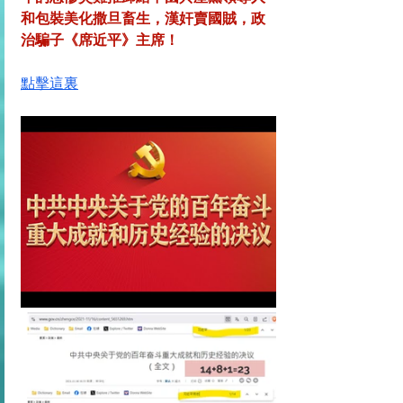
和包裝美化撒旦畜生，漢奸賣國賊，政
治騙子《席近平》主席！
點擊這裏