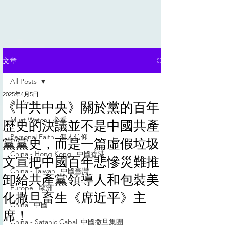
文章
All Posts
2025年4月5日
All Posts
《中共中央》關於黨的百年
Must Watch | 必看
歷史的決議並不是中國共產
Personal Faith | 個人信仰
黨黨史，而是一篇虛假垃圾
China - Hong Kong | 中國香港
文宣把中國百年悲慘災難推
China - Taiwan | 中國臺灣
卸給共產黨領導人和包裝美
Europe | 歐洲
化撒旦畜生《席近平》主
China | 中國
席！
China - Satanic Cabal |中國撒旦集團