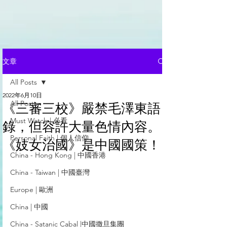
文章
All Posts
2022年6月10日
All Posts
《三審三校》嚴禁毛澤東語
Must Watch | 必看
錄，但容許大量色情內容。
Personal Faith | 個人信仰
《妓女治國》是中國國策！
China - Hong Kong | 中國香港
China - Taiwan | 中國臺灣
Europe | 歐洲
China | 中國
China - Satanic Cabal |中國撒旦集團