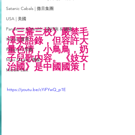
Satanic Cabals | 撒旦集團
USA | 美國
Pandemic & Health | 流行病 & 健康
《三審三校》嚴禁毛
澤東語錄，但容許大
World | 世界
量色情，小鳥鳥，奶
Religion | 宗教
子兒歌內容。《妓女
Mass Media | 傳媒
治國》是中國國策！
Middle East
https://youtu.be/cYiFYwQ_p1E