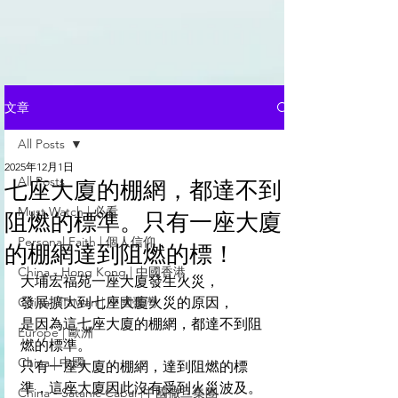
文章
All Posts
2025年12月1日
All Posts
七座大廈的棚網，都達不到
Must Watch | 必看
阻燃的標準。只有一座大廈
Personal Faith | 個人信仰
的棚網達到阻燃的標！
China - Hong Kong | 中國香港
大埔宏福苑一座大廈發生火災，
China - Taiwan | 中國臺灣
發展擴大到七座大廈火災的原因，
是因為這七座大廈的棚網，都達不到阻
Europe | 歐洲
燃的標準。
China | 中國
只有一座大廈的棚網，達到阻燃的標
準，這座大廈因此沒有受到火災波及。
China - Satanic Cabal |中國撒旦集團