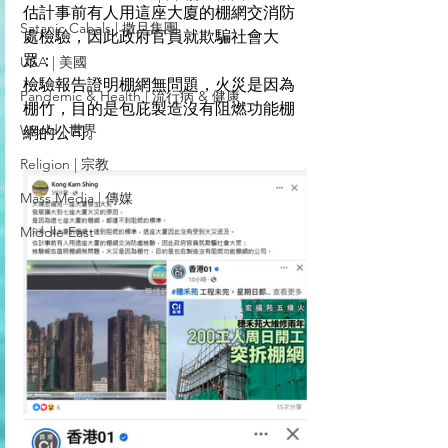
估計事前有人用這座大廈的棚網交消防
Satanic Cabals | 撒旦集團
處檢驗，因此政府官員就欺騙社會大
眾：
USA | 美國
檢驗報告證明棚網無問題，火災是因為
Pandemic & Health | 流行病 & 健康
棚竹，目的是包庇製造沒有阻燃功能棚
World | 世界
網的公司。
Religion | 宗教
Mass Media | 傳媒
Middle East