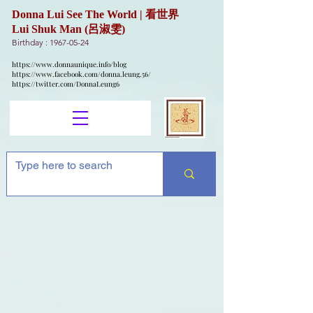
Donna Lui See The World | 看世界
Lui Shuk Man (呂淑雯)
Birthday :
1967-05-24
https://www.donnaunique.info/blog
https://www.facebook.com/donna.leung.56/
https://twitter.com/DonnaLeung6