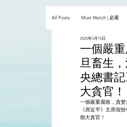
All Posts
Must Watch | 必看
2025年5月15日
China - Taiwan | 中國臺灣
一個嚴重
旦畜生，
Satanic Cabals | 撒旦集團
央總書記
Religion | 宗教
Mass Med
大貪官！
一個嚴重腐敗，貪婪
《席近平》主席假扮
個大貪官！