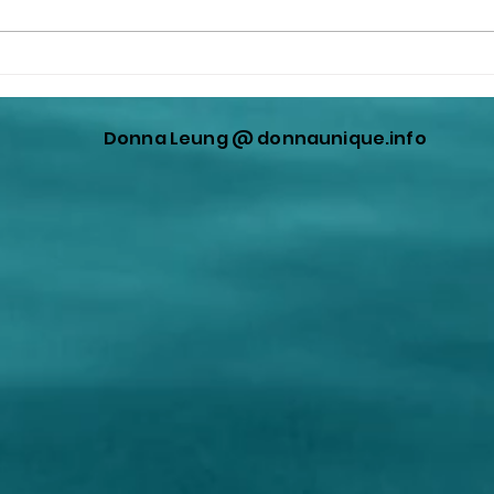
撒旦畜生，邪教教主錢學森一
一個
個西方撒旦偽科學家，回到中
沒有
國變成一個政治家，高舉《毛
生李
Donna Leung @ donnaunique.info
主席》的垃圾思想。
不是
頒發
學問