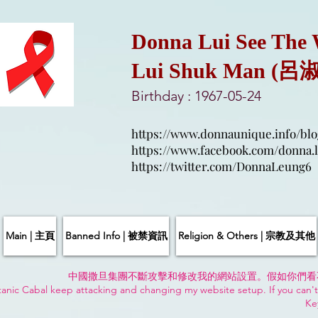
Donna Lui See The
Lui Shuk Man (呂
Birthday : 1967-05-24
https://www.donnaunique.info/blo
https://www.facebook.com/donna.l
https://twitter.com/DonnaLeung6
Main | 主頁
Banned Info | 被禁資訊
Religion & Others | 宗教及其他
中國撒旦集團不斷攻擊和修改我的網站設置。假如你們看
anic Cabal keep attacking and changing my website setup. If you can't
Ke