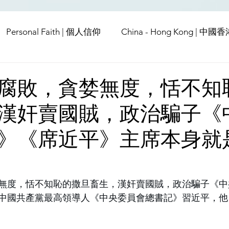
Personal Faith | 個人信仰
China - Hong Kong | 中國
Europe | 歐洲
China | 中國
China - Satanic Cab
腐敗，貪婪無度，恬不知
漢奸賣國賊，政治騙子《
USA | 美國
Pandemic & Health | 流行病 & 健康
Wo
》《席近平》主席本身就
ia | 傳媒
Middle East
無度，恬不知恥的撒旦畜生，漢奸賣國賊，政治騙子《中
中國共產黨最高領導人《中央委員會總書記》習近平，他