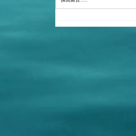
撒旦畜生，邪教教主，政治騙
子錢學森在1996年12月利用克
隆人假冒江澤民到自己家中探
望他，來欺騙共產黨員自己至
高無上的權威地位！