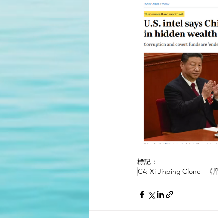
標記：
C4: Xi Jinping Clone