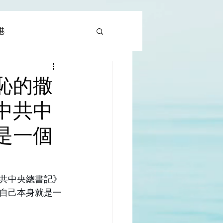
香港
al |中國撒旦集團
恥的撒
中共中
rld | 世界
是一個
共中央總書記》
自己本身就是一