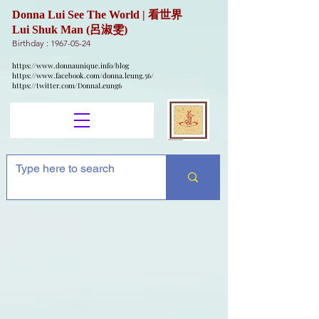
Donna Lui See The World | 看世界
Lui Shuk Man (呂淑雯)
Birthday :
1967-05-24
https://www.donnaunique.info/blog
https://www.facebook.com/donna.leung.56/
https://twitter.com/DonnaLeung6