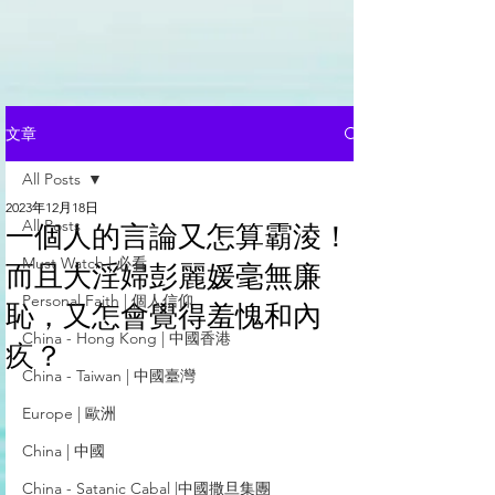
文章
All Posts
2023年12月18日
All Posts
一個人的言論又怎算霸淩！
Must Watch | 必看
而且大淫婦彭麗媛毫無廉
Personal Faith | 個人信仰
恥，又怎會覺得羞愧和內
China - Hong Kong | 中國香港
疚？
China - Taiwan | 中國臺灣
Europe | 歐洲
China | 中國
China - Satanic Cabal |中國撒旦集團