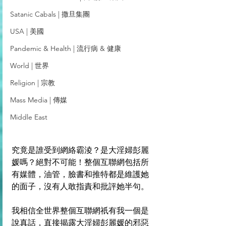
Satanic Cabals | 撒旦集團
USA | 美國
Pandemic & Health | 流行病 & 健康
World | 世界
Religion | 宗教
Mass Media | 傳媒
Middle East
究竟是誰受到網絡霸淩？是大淫婦彭麗
媛嗎？絕對不可能！整個互聯網包括所
有媒體，油管，臉書和推特都是維護她
的面子，沒有人敢指責和批評她半句。
我相信全世界整個互聯網祇有我一個是
說真話，直接揭露大淫婦彭麗媛的邪惡