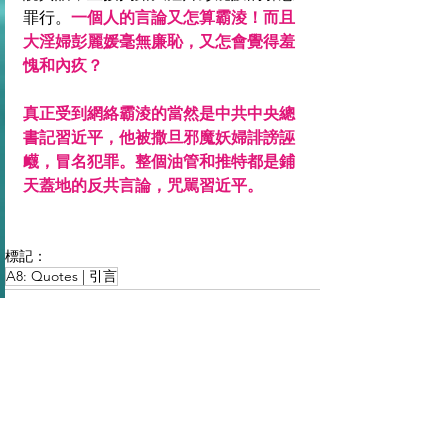
罪行。
一個人的言論又怎算霸淩！而且
大淫婦彭麗媛毫無廉恥，又怎會覺得羞
愧和內疚？
真正受到網絡霸淩的當然是中共中央總
書記習近平，他被撒旦邪魔妖婦誹謗誣
衊，冒名犯罪。整個油管和推特都是鋪
天蓋地的反共言論，咒駡習近平。
標記：
A8: Quotes | 引言
查看全部
最新文章