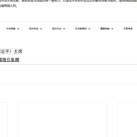
 | 《席近平》主席
l |中國撒旦集團