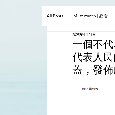
All Posts
Must Watch | 必看
2025年4月21日
China - Taiwan | 中國臺灣
一個不代
代表人民
Satanic Cabals | 撒旦集團
蓋，發佈
Religion | 宗教
Mass Med