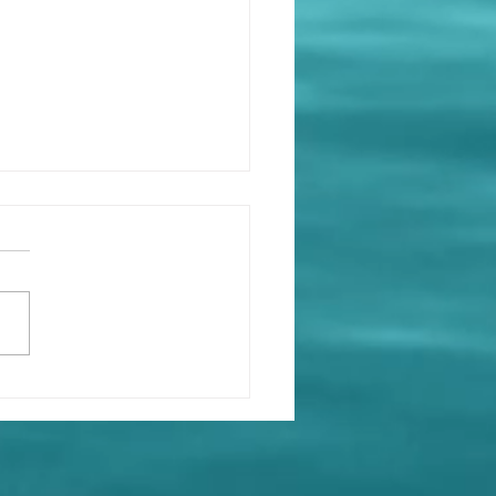
人都是克隆人替身，又或
I換面虛假視頻。