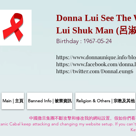
Donna Lui See The
Lui Shuk Man (呂
Birthday : 1967-05-24
https://www.donnaunique.info/blo
https://www.facebook.com/donna.l
https://twitter.com/DonnaLeung6
Main | 主頁
Banned Info | 被禁資訊
Religion & Others | 宗教及其他
中國撒旦集團不斷攻擊和修改我的網站設置。假如你們看
anic Cabal keep attacking and changing my website setup. If you can't
Ke