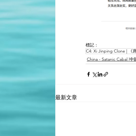
標記：
C4: Xi Jinping Clone
China - Satanic Caba
最新文章