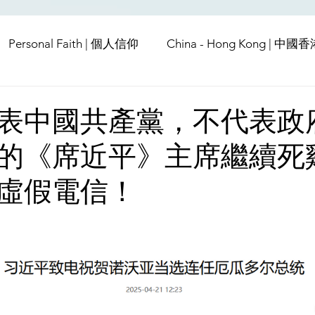
Personal Faith | 個人信仰
China - Hong Kong | 中國
Europe | 歐洲
China | 中國
China - Satanic Cab
表中國共產黨，不代表政
的《席近平》主席繼續死
USA | 美國
Pandemic & Health | 流行病 & 健康
Wo
虛假電信！
ia | 傳媒
Middle East