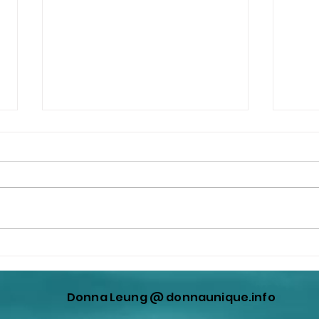
王公公又再次製造中日矛盾，
這些
走出來表演，企圖轉移共匪在
者A
香港製造宏福苑災難的視線！
Donna Leung @ donnaunique.info