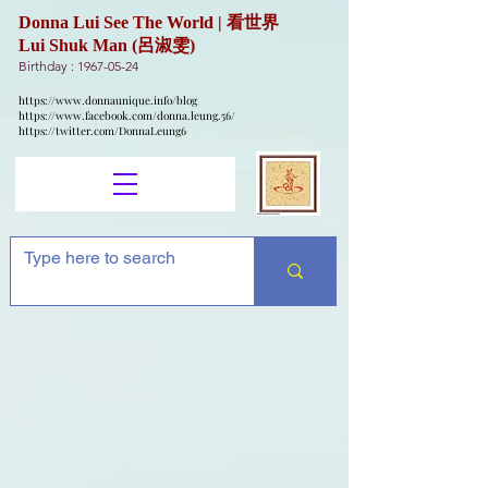
Donna Lui See The World | 看世界
Lui Shuk Man (呂淑雯)
Birthday :
1967-05-24
https://www.donnaunique.info/blog
https://www.facebook.com/donna.leung.56/
https://twitter.com/DonnaLeung6