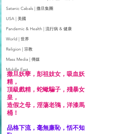
Satanic Cabals | 撒旦集團
USA | 美國
Pandemic & Health | 流行病 & 健康
World | 世界
Religion | 宗教
Mass Media | 傳媒
Middle East
撒旦妖孽，彭祖妓女，吸血妖
精，
頂級戲精，蛇蠍騙子，殘暴女
皇，
造假之母，淫蕩
老鴇
，洋漆馬
桶！
品格下流，毫無廉恥，恬不知