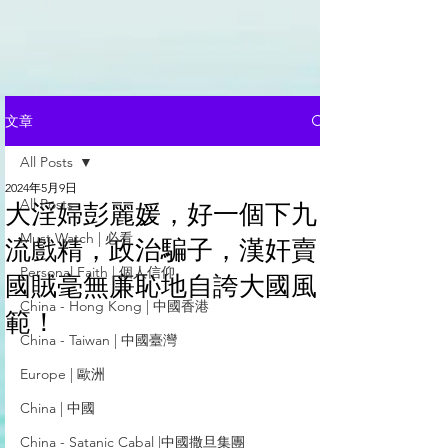
文章
All Posts
2024年5月9日
All Posts
大淫婦彭麗媛，好一個下九
Must Watch | 必看
流戲精，政治騙子，漢奸賣
Personal Faith | 個人信仰
國賊毫無廉恥地自誇大國風
China - Hong Kong | 中國香港
範！
China - Taiwan | 中國臺灣
Europe | 歐洲
China | 中國
China - Satanic Cabal |中國撒旦集團