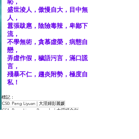
恥，
盛世淩人，傲慢自大，目中無
人，
囂張跋扈，陰險毒辣，卑鄙下
流，
不學無術，貪慕虛榮，病態自
戀，
弄虛作假，穢語污言，滿口謊
言，
殘暴不仁，趨炎附勢，極度自
私！
標記：
C50: Peng Liyuan | 大淫婦彭麗媛
C51: Peng Liyuan Remarks | 大淫婦金句